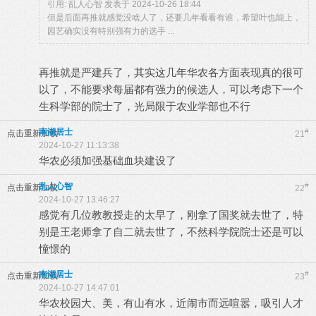
引用:
乱人心智 发表于 2024-10-26 18:44
但是后面再推就感觉没啥人了，还要几年看看有谁，希望叶也能上，
园艺确实没有特别强有力的选手 ...
再推就是严建兵了，其实这几年华农各方面表现真的很可
以了，不能要求每届都有强力的候选人，可以考虑下一个
生科学部的院士了，光局限于农业学部也不行
南湖居士
#
点击重新加载
21
2024-10-27 11:13:38
华农必须加强基础血块建设了
乱人心智
#
点击重新加载
22
2024-10-27 13:46:27
感觉有几位教教授走的太早了，刚拿了国奖就去世了，特
别是王老师拿了自二就去世了，不然科学院院士还是可以
憧憬的
南湖居士
#
点击重新加载
23
2024-10-27 14:47:01
华农校园大、美，有山有水，近闹市而远喧嚣，吸引人才