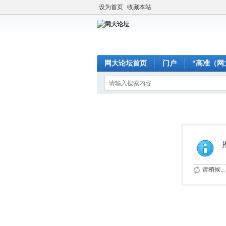
设为首页
收藏本站
网大论坛首页
门户
“高准（网
请稍候...