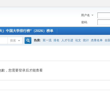
用户名
密码
大）中国大学排行榜”（2026）榜单
热搜:
双一流
排名
人才引进
论文
统计
杰青名单
全
搜索
搜
索
抱歉，您需要登录后才能查看