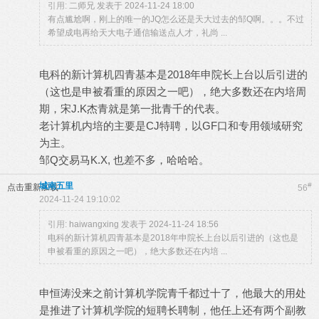
引用:
二师兄 发表于 2024-11-24 18:00
有点尴尬啊，刚上的唯一的JQ怎么还是天大过去的邹Q啊。。。不过
希望成电再给天大电子通信输送点人才，礼尚 ...
电科的新计算机四青基本是2018年申院长上台以后引进的
（这也是申被看重的原因之一吧），绝大多数还在内培周
期，宋J.K杰青就是第一批青千的代表。
老计算机内培的主要是CJ特聘，以GF口和专用领域研究
为主。
邹Q交易马K.X, 也差不多，哈哈哈。
城南五里
#
点击重新加载
56
2024-11-24 19:10:02
引用:
haiwangxing 发表于 2024-11-24 18:56
电科的新计算机四青基本是2018年申院长上台以后引进的（这也是
申被看重的原因之一吧），绝大多数还在内培 ...
申恒涛没来之前计算机学院青千都过十了，他最大的用处
是推进了计算机学院的短聘长聘制，他任上还有两个副教