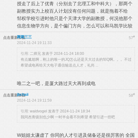
授走了后上了优青（分别去了北理工和中科大），那两个
副教授实力上校百人计划没有任何问题，就是拖着不给
邹权学校引进时他只是个天津大学的副教授，何况他那个
信息生物学方向，是个偏门方向，怎么可以和马凯学比较
两两三三
#
点击重新加载
57
2024-11-24 19:11:33
引用:
二师兄 发表于 2024-11-24 18:00
有点尴尬啊，刚上的唯一的JQ怎么还是天大过去的邹Q啊。。。不过
希望成电再给天大电子通信输送点人才，礼尚 ...
唯二之一吧，是厦大路过天大再到成电
jbchaii
#
点击重新加载
58
2024-11-24 19:11:59
引用:
waldvogel 发表于 2024-11-24 18:34
我同杰青级别也少啊 一时半会看不到希望 希望引进一些吧
W姐姐太谦虚了 你同的人才引进及储备还是很厉害的 全国